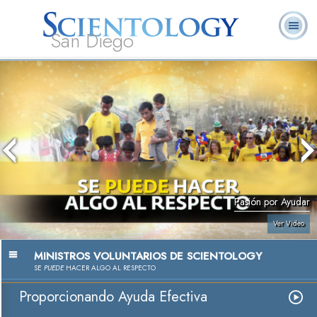
San Diego
Acerca de
L. Ronald
¿Qué es
Ministros
Preguntas
Libros
Nosotros
Hubbard
Scientology?
Voluntarios
Frecuentes
Pasión por Ayudar
Ver Video
MINISTROS VOLUNTARIOS DE SCIENTOLOGY
SE
PUEDE
HACER ALGO AL RESPECTO
Proporcionando Ayuda Efectiva