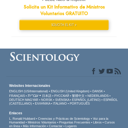
Solicita un Kit Informativo de Ministros
Voluntarios GRATUITO
SOLICITA EL KIT »
Websites Internacionales
ENGLISH (US/International)
ENGLISH (United Kingdom)
DANSK
עברית
FRANÇAIS
日本語
РУССКИЙ
繁體中文
NEDERLANDS
DEUTSCH
MAGYAR
NORSK
SVENSKA
ESPAÑOL (LATINO)
ESPAÑOL
(CASTELLANO)
ΕΛΛΗΝΙΚA
ITALIANO
PORTUGUÊS
Enlaces
L. Ronald Hubbard
Creencias y Prácticas de Scientology
Voz para la
Humanidad
Ministros Voluntarios
Preguntas Frecuentes
Libros
Cursos
en línea
Más Información
Contactar
Lugares