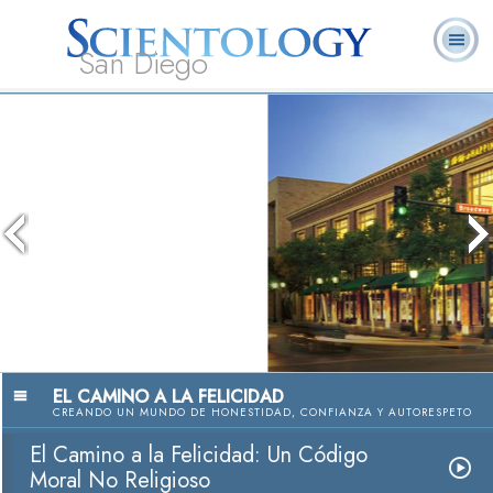
San Diego
Acerca de
L. Ronald
¿Qué es
Ministros
Preguntas
Libros
Nosotros
Hubbard
Scientology?
Voluntarios
Frecuentes
El Camino a la Felicidad: Un Códig
Moral No Religios
Ver Video
EL CAMINO A LA FELICIDAD
CREANDO UN MUNDO DE HONESTIDAD, CONFIANZA Y AUTORESPETO
El Camino a la Felicidad: Un Código
Moral No Religioso