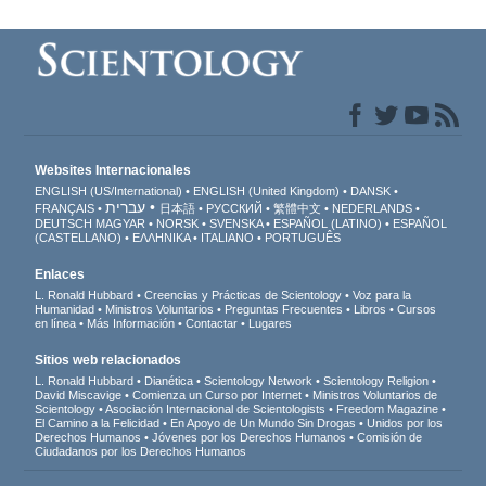
Websites Internacionales
ENGLISH (US/International)
ENGLISH (United Kingdom)
DANSK
עברית
FRANÇAIS
日本語
РУССКИЙ
繁體中文
NEDERLANDS
DEUTSCH
MAGYAR
NORSK
SVENSKA
ESPAÑOL (LATINO)
ESPAÑOL
(CASTELLANO)
ΕΛΛΗΝΙΚA
ITALIANO
PORTUGUÊS
Enlaces
L. Ronald Hubbard
Creencias y Prácticas de Scientology
Voz para la
Humanidad
Ministros Voluntarios
Preguntas Frecuentes
Libros
Cursos
en línea
Más Información
Contactar
Lugares
Sitios web relacionados
L. Ronald Hubbard
Dianética
Scientology Network
Scientology Religion
David Miscavige
Comienza un Curso por Internet
Ministros Voluntarios de
Scientology
Asociación Internacional de Scientologists
Freedom Magazine
El Camino a la Felicidad
En Apoyo de Un Mundo Sin Drogas
Unidos por los
Derechos Humanos
Jóvenes por los Derechos Humanos
Comisión de
Ciudadanos por los Derechos Humanos