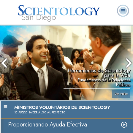
San Diego
Acerca de
L. Ronald
¿Qué es
Ministros
Preguntas
Libros
Nosotros
Hubbard
Scientology?
Voluntarios
Frecuentes
Herramientas de Scientology
para la Vida
Fundamentos de la Relaciones
Publicas
Ver Video
MINISTROS VOLUNTARIOS DE SCIENTOLOGY
SE
PUEDE
HACER ALGO AL RESPECTO
Proporcionando Ayuda Efectiva