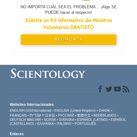
NO IMPORTA CUÁL SEA EL PROBLEMA… ¡Algo SE
PUEDE hacer al respecto!
Solicita un Kit Informativo de Ministros
Voluntarios GRATUITO
SOLICITA EL KIT »
Websites Internacionales
ENGLISH (US/International)
ENGLISH (United Kingdom)
DANSK
עברית
FRANÇAIS
日本語
РУССКИЙ
繁體中文
NEDERLANDS
DEUTSCH
MAGYAR
NORSK
SVENSKA
ESPAÑOL (LATINO)
ESPAÑOL
(CASTELLANO)
ΕΛΛΗΝΙΚA
ITALIANO
PORTUGUÊS
Enlaces