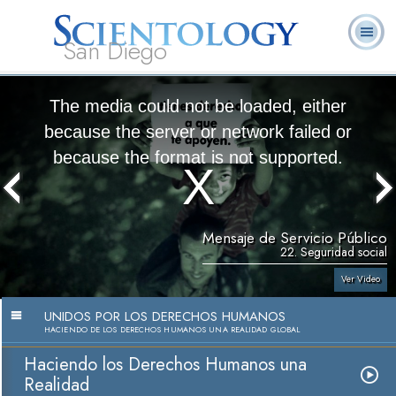
San Diego
Acerca de
L. Ronald
¿Qué es
Ministros
Preguntas
Libros
Nosotros
Hubbard
Scientology?
Voluntarios
Frecuentes
The media could not be loaded, either
because the server or network failed or
because the format is not supported.
Mensaje de Servicio Público
22. Seguridad social
Ver Video
UNIDOS POR LOS DERECHOS HUMANOS
HACIENDO DE LOS DERECHOS HUMANOS UNA REALIDAD GLOBAL
Haciendo los Derechos Humanos una
Realidad