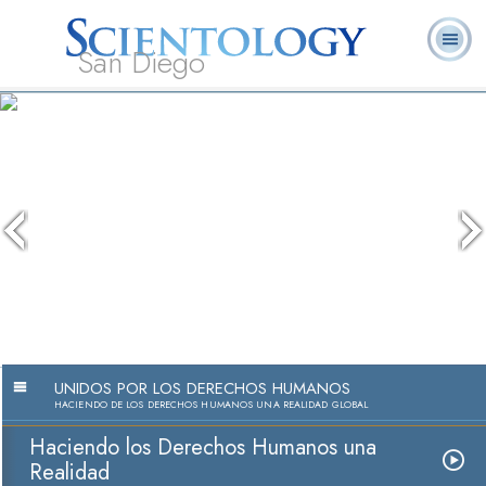
San Diego
Acerca de
L. Ronald
¿Qué es
Ministros
Preguntas
Libros
Nosotros
Hubbard
Scientology?
Voluntarios
Frecuentes
UNIDOS POR LOS DERECHOS HUMANOS
HACIENDO DE LOS DERECHOS HUMANOS UNA REALIDAD GLOBAL
Haciendo los Derechos Humanos una
Realidad