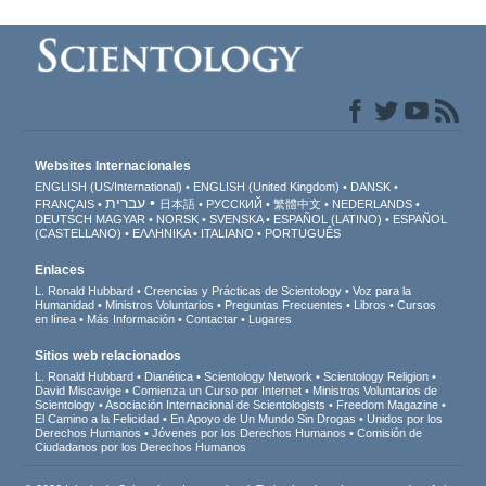
Websites Internacionales
ENGLISH (US/International)
ENGLISH (United Kingdom)
DANSK
עברית
FRANÇAIS
日本語
РУССКИЙ
繁體中文
NEDERLANDS
DEUTSCH
MAGYAR
NORSK
SVENSKA
ESPAÑOL (LATINO)
ESPAÑOL
(CASTELLANO)
ΕΛΛΗΝΙΚA
ITALIANO
PORTUGUÊS
Enlaces
L. Ronald Hubbard
Creencias y Prácticas de Scientology
Voz para la
Humanidad
Ministros Voluntarios
Preguntas Frecuentes
Libros
Cursos
en línea
Más Información
Contactar
Lugares
Sitios web relacionados
L. Ronald Hubbard
Dianética
Scientology Network
Scientology Religion
David Miscavige
Comienza un Curso por Internet
Ministros Voluntarios de
Scientology
Asociación Internacional de Scientologists
Freedom Magazine
El Camino a la Felicidad
En Apoyo de Un Mundo Sin Drogas
Unidos por los
Derechos Humanos
Jóvenes por los Derechos Humanos
Comisión de
Ciudadanos por los Derechos Humanos