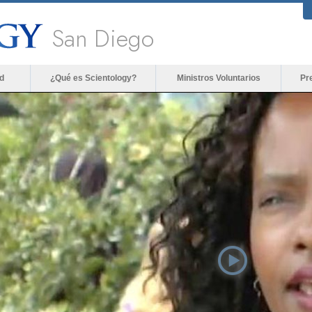
San Diego
d
¿Qué es Scientology?
Ministros Voluntarios
Pr