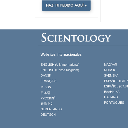
HAZ TU PEDIDO AQUÍ »
Websites Internacionales
ENGLISH (US/International)
MAGYAR
ENGLISH (United Kingdom)
NORSK
DANSK
SVENSKA
FRANÇAIS
ESPAÑOL (LATI
עברית
ESPAÑOL (CAS
ΕΛΛΗΝΙΚA
日本語
ITALIANO
РУССКИЙ
PORTUGUÊS
繁體中文
NEDERLANDS
DEUTSCH