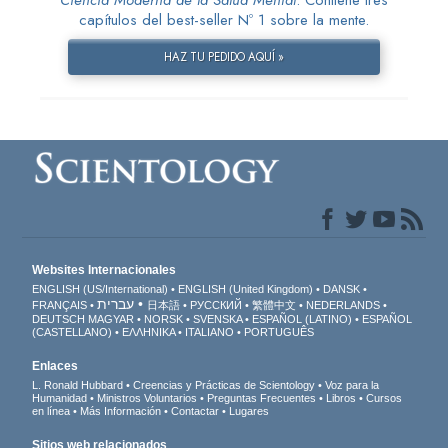
Ciencia Moderna de la Salud Mental
. Contiene tres
capítulos del best-seller Nº 1 sobre la mente.
HAZ TU PEDIDO AQUÍ »
Websites Internacionales
ENGLISH (US/International)
ENGLISH (United Kingdom)
DANSK
עברית
FRANÇAIS
日本語
РУССКИЙ
繁體中文
NEDERLANDS
DEUTSCH
MAGYAR
NORSK
SVENSKA
ESPAÑOL (LATINO)
ESPAÑOL
(CASTELLANO)
ΕΛΛΗΝΙΚA
ITALIANO
PORTUGUÊS
Enlaces
L. Ronald Hubbard
Creencias y Prácticas de Scientology
Voz para la
Humanidad
Ministros Voluntarios
Preguntas Frecuentes
Libros
Cursos
en línea
Más Información
Contactar
Lugares
Sitios web relacionados