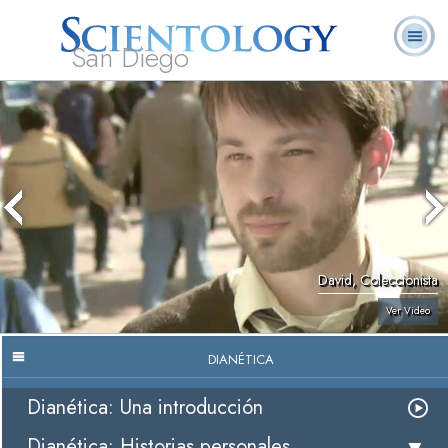
San Diego
Acerca de
L. Ronald
¿Qué es
Ministros
Preguntas
Libros
Nosotros
Hubbard
Scientology?
Voluntarios
Frecuentes
David, Coleccionista
Ver Video
DIANÉTICA
Dianética: Una introducción
Dianética: Historias personales