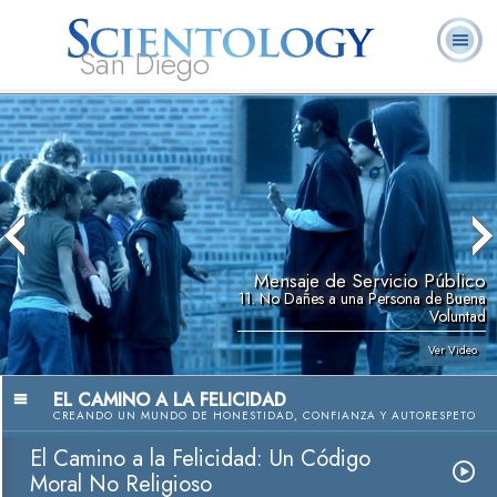
San Diego
Acerca de
L. Ronald
¿Qué es
Ministros
Preguntas
Libros
Nosotros
Hubbard
Scientology?
Voluntarios
Frecuentes
Mensaje de Servicio Público
11. No Dañes a una Persona de Buena
Voluntad
Ver Video
EL CAMINO A LA FELICIDAD
CREANDO UN MUNDO DE HONESTIDAD, CONFIANZA Y AUTORESPETO
El Camino a la Felicidad: Un Código
Moral No Religioso