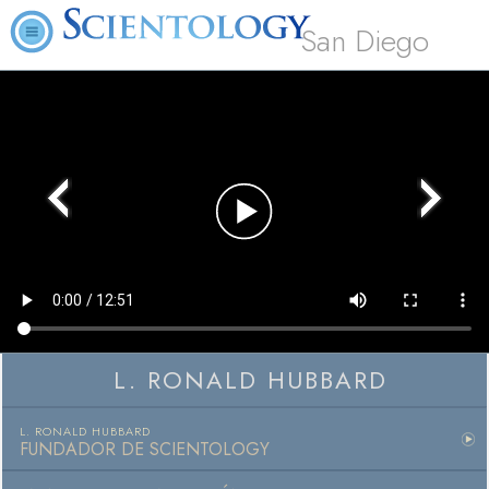
San Diego
Play
Video
L. RONALD HUBBARD
L. RONALD HUBBARD
FUNDADOR DE SCIENTOLOGY